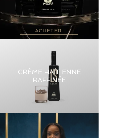
ACHETER
CRÈME HAÏTIENNE
RAFFINÉE