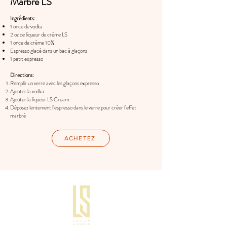
Marbre LS
Ingré
dients:
1 once de vodka
2 oz de liqueur de crème LS
1 once de crème 10%
Espresso glacé dans un bac à glaçons
1 petit expresso
Directions:
Remplir un verre avec les glaçons expresso
Ajouter la vodka
Ajouter la liqueur LS Cream
Déposez lentement l'espresso dans le verre pour créer l'effet
marbré
ACHETEZ